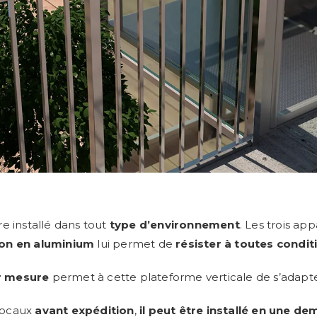
e installé dans tout
type d’environnement
. Les trois ap
on en aluminium
lui permet de
résister à toutes condit
r mesure
permet à cette plateforme verticale de s’adapter
locaux
avant expédition
,
il peut être installé en une de