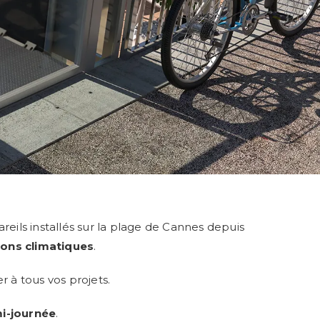
pareils installés sur la plage de Cannes depuis
ions climatiques
.
 à tous vos projets.
mi-journée
.